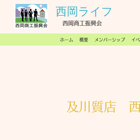
西岡ライフ
西岡商工振興会
ホーム
概要
メンバーシップ
イベ
及川質店 