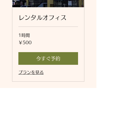
レンタルオフィス
1時間
500
￥500
円
今すぐ予約
プランを見る
西岡商工振興会
電話：011-852-3270
Fax：011-595-8477